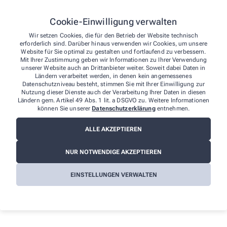
unserer Website. Sie können uns auch über folgende Wege die
von Ihnen gefundenen Barrieren melden:
Cookie-Einwilligung verwalten
E-Mail: info@kurpfalz-apo-oftersheim.de
Wir setzen Cookies, die für den Betrieb der Website technisch
Telefon: +49-6202/5 94 80
erforderlich sind. Darüber hinaus verwenden wir Cookies, um unsere
Telefax: +49-6202/59 48 22
Website für Sie optimal zu gestalten und fortlaufend zu verbessern.
Mit Ihrer Zustimmung geben wir Informationen zu Ihrer Verwendung
Postanschrift: Mannheimer Str. 60 68723 Oftersheim
unserer Website auch an Drittanbieter weiter. Soweit dabei Daten in
Ländern verarbeitet werden, in denen kein angemessenes
Durchsetzungsverfahren und
Datenschutzniveau besteht, stimmen Sie mit Ihrer Einwilligung zur
Marktüberwachungsbehörde
Nutzung dieser Dienste auch der Verarbeitung Ihrer Daten in diesen
Ländern gem. Artikel 49 Abs. 1 lit. a DSGVO zu. Weitere Informationen
Sollten Sie auf Mitteilungen oder Anfragen zur Barrierefreiheit
können Sie unserer
Datenschutzerklärung
entnehmen.
keine zufriedenstellenden Antworten erhalten, können Sie sich an
die zuständige Durchsetzungsstelle wenden. Die
ALLE AKZEPTIEREN
Durchsetzungsstelle unterstützt Sie dabei, ihre Rechte geltend zu
machen. Sie können sich auch an die
NUR NOTWENDIGE AKZEPTIEREN
Marktüberwachungsbehörde wenden:
MLBF - Marktüberwachungsstelle der Länder für die
EINSTELLUNGEN VERWALTEN
Barrierefreiheit von Produkten und Dienstleistungen
c/o Ministerium für Arbeit, Soziales, Gesundheit und
Gleichstellung Sachsen-Anhalt
Postfach 39 11 55
39135 Magdeburg